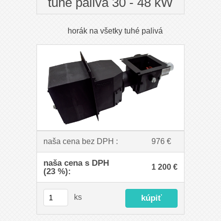
tuhé palivá 30 - 48 kW
horák na všetky tuhé palivá
naša cena bez DPH :
976 €
naša cena s DPH
1 200 €
(23 %):
ks