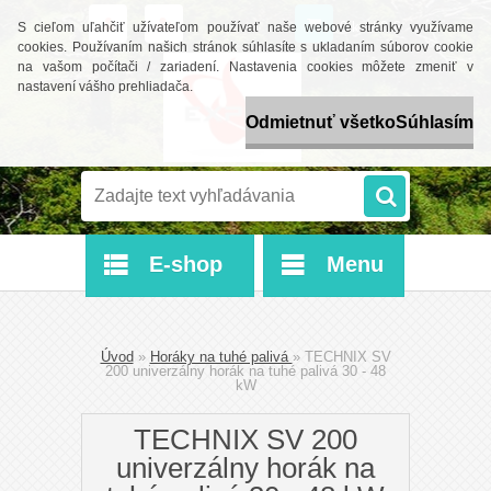
0 ks / 0 €
S cieľom uľahčiť užívateľom používať naše webové stránky využívame
cookies. Používaním našich stránok súhlasíte s ukladaním súborov cookie
na vašom počítači / zariadení. Nastavenia cookies môžete zmeniť v
nastavení vášho prehliadača.
Odmietnuť všetko
Súhlasím
E-shop
Menu
Úvod
»
Horáky na tuhé palivá
»
TECHNIX SV
200 univerzálny horák na tuhé palivá 30 - 48
kW
TECHNIX SV 200
univerzálny horák na