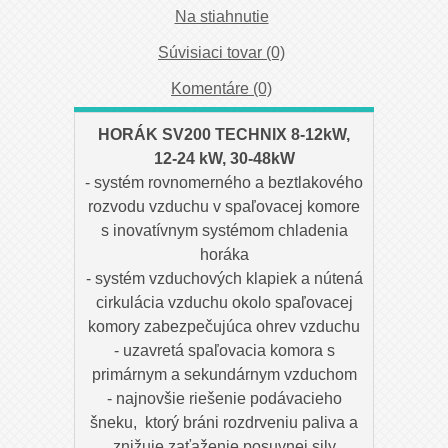
Na stiahnutie
Súvisiaci tovar (0)
Komentáre (0)
HORÁK SV200 TECHNIX 8-12kW,
12-24 kW, 30-48kW
- systém rovnomerného a beztlakového
rozvodu vzduchu v spaľovacej komore
s inovatívnym systémom chladenia
horáka
- systém vzduchových klapiek a nútená
cirkulácia vzduchu okolo spaľovacej
komory zabezpečujúca ohrev vzduchu
- uzavretá spaľovacia komora s
primárnym a sekundárnym vzduchom
- najnovšie riešenie podávacieho
šneku, ktorý bráni rozdrveniu paliva a
znižuje zaťaženie posuvnej sily